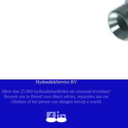
HydrauliekService BV
Meer dan 25.000 hydrauliekartikelen uit voorraad leverbaar!
Bezoek ons in Beesd voor direct advies, reparaties aan uw
cilinders of het persen van slangen terwijl u wacht.