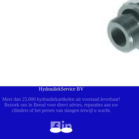
HydrauliekService BV
Meer dan 25.000 hydrauliekartikelen uit voorraad leverbaar!
Bezoek ons in Beesd voor direct advies, reparaties aan uw
cilinders of het persen van slangen terwijl u wacht.