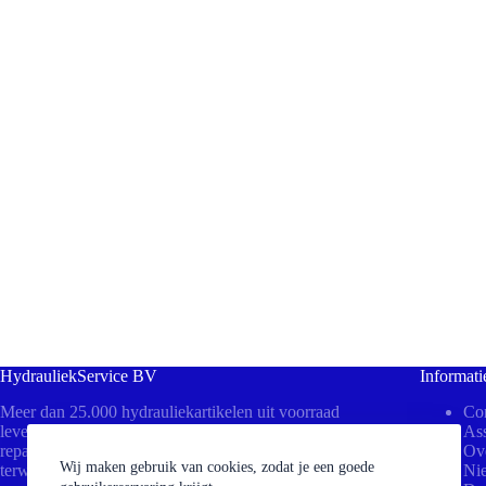
HydrauliekService BV
Informati
Meer dan 25.000 hydrauliekartikelen uit voorraad
Con
leverbaar! Bezoek ons in Beesd voor direct advies,
Ass
reparaties aan uw cilinders of het persen van slangen
Ov
Wij maken gebruik van cookies, zodat je een goede
terwijl u wacht.
Ni