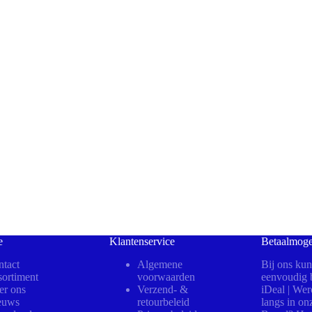
e
Klantenservice
Betaalmoge
tact
Algemene
Bij ons kun
ortiment
voorwaarden
eenvoudig b
er ons
Verzend- &
iDeal | We
euws
retourbeleid
langs in on