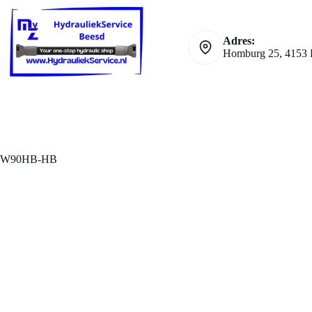
Ga
naar
de
Adres:
inhoud
Homburg 25, 4153 
W90HB-HB