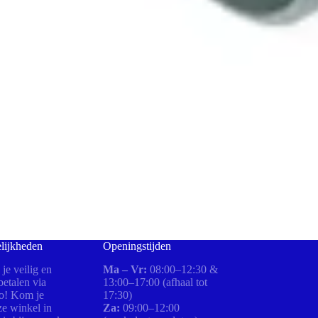
lijkheden
Openingstijden
 je veilig en
Ma – Vr:
08:00–12:30 &
etalen via
13:00–17:00 (afhaal tot
ro! Kom je
17:30)
ze winkel in
Za:
09:00–12:00