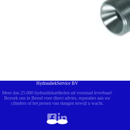
HydrauliekService BV
Meer dan 25.000 hydrauliekartikelen uit voorraad leverbaar!
Bezoek ons in Beesd voor direct advies, reparaties aan uw
cilinders of het persen van slangen terwijl u wacht.