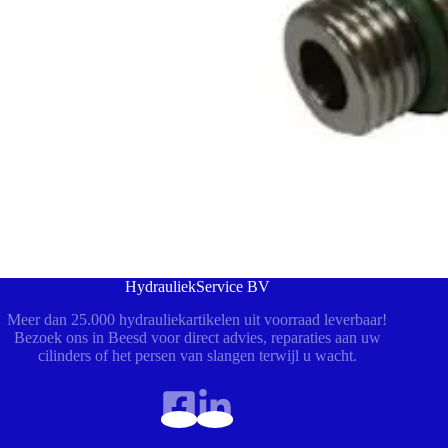
HydrauliekService BV
Meer dan 25.000 hydrauliekartikelen uit voorraad leverbaar!
Bezoek ons in Beesd voor direct advies, reparaties aan uw
cilinders of het persen van slangen terwijl u wacht.