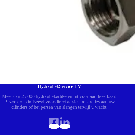
HydrauliekService BV
Meer dan 25.000 hydrauliekartikelen uit voorraad leverbaar!
Bezoek ons in Beesd voor direct advies, reparaties aan uw
cilinders of het persen van slangen terwijl u wacht.