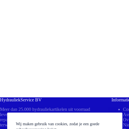
HydrauliekService BV
Informati
Meer dan 25.000 hydrauliekartikelen uit voorraad
Con
leverbaar! Bezoek ons in Beesd voor direct advies,
Ass
reparaties aan uw cilinders of het persen van slangen
Ov
Wij maken gebruik van cookies, zodat je een goede
terwijl u wacht.
Ni