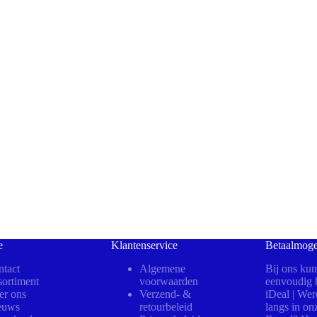
e
Klantenservice
Betaalmoge
tact
Algemene
Bij ons kun
ortiment
voorwaarden
eenvoudig b
er ons
Verzend- &
iDeal | We
euws
retourbeleid
langs in on