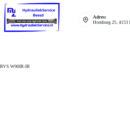
Ga
naar
de
Adres:
inhoud
Homburg 25, 4153 
RVS W90IR-IR