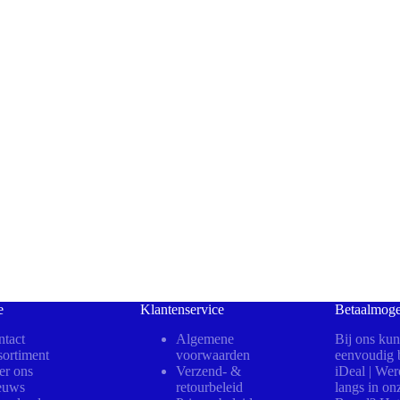
e
Klantenservice
Betaalmoge
tact
Algemene
Bij ons kun
ortiment
voorwaarden
eenvoudig b
er ons
Verzend- &
iDeal | We
euws
retourbeleid
langs in on