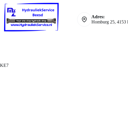
Ga
naar
de
Adres:
inhoud
Homburg 25, 4153 
KE7