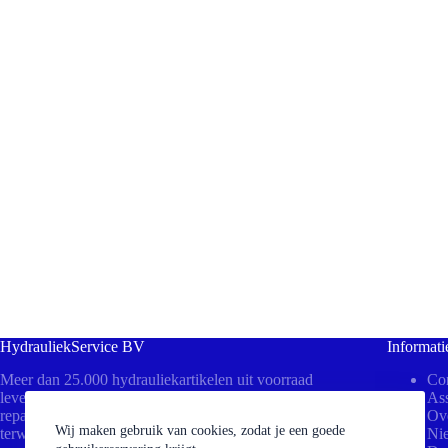
HydrauliekService BV
Informati
Meer dan 25.000 hydrauliekartikelen uit voorraad
Con
leverbaar! Bezoek ons in Beesd voor direct advies,
Ass
reparaties aan uw cilinders of het persen van slangen
Ov
Wij maken gebruik van cookies, zodat je een goede
terwijl u wacht.
Ni