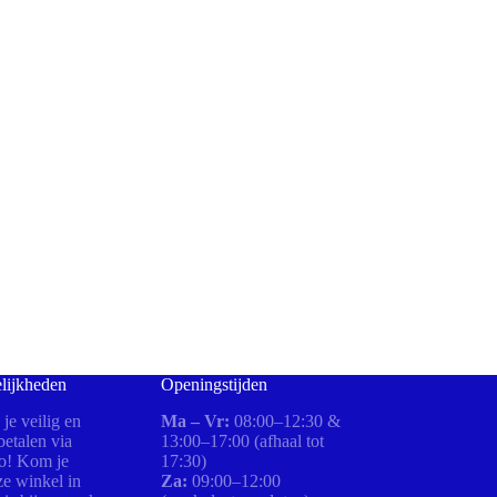
lijkheden
Openingstijden
 je veilig en
Ma – Vr:
08:00–12:30 &
etalen via
13:00–17:00 (afhaal tot
ro! Kom je
17:30)
ze winkel in
Za:
09:00–12:00