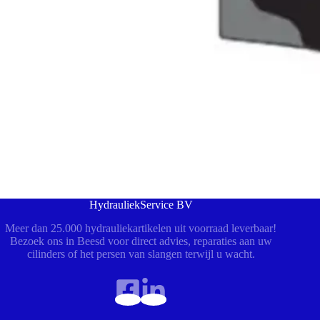
HydrauliekService BV
Meer dan 25.000 hydrauliekartikelen uit voorraad leverbaar!
Bezoek ons in Beesd voor direct advies, reparaties aan uw
cilinders of het persen van slangen terwijl u wacht.