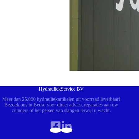
HydrauliekService BV
Meer dan 25.000 hydrauliekartikelen uit voorraad leverbaar!
Bezoek ons in Beesd voor direct advies, reparaties aan uw
cilinders of het persen van slangen terwijl u wacht.